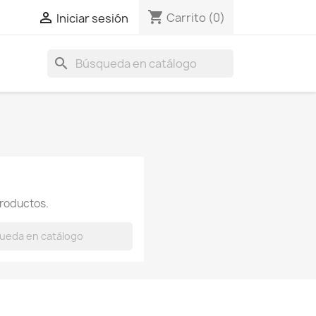
shopping_cart

Carrito
(0)
Iniciar sesión
search
roductos.