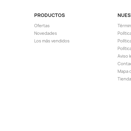
PRODUCTOS
NUES
Ofertas
Términ
Novedades
Polític
Los más vendidos
Políti
Polític
Aviso l
Conta
Mapa d
Tiend